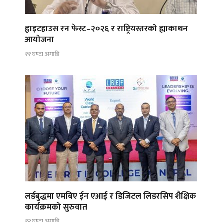
ह्वाइटहाउस रन फेस्ट–२०२६ र राष्ट्रियस्तरको ह्याकाथन
आयोजना
११ घण्टा अगाडि
लर्डबुद्धमा एमबिए ईन एआई र डिजिटल लिडरसिप शैक्षिक
कार्यक्रमको सुरुवात
१२ घण्टा अगाडि