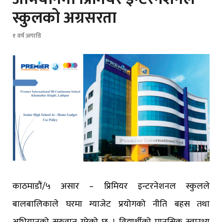
स्कुलको अग्रसरता
१ वर्ष अगाडि
काठमाडौं/५ असार – प्रिमियर इन्टरनेशनल स्कुलले
बालबालिकाले घरमा ग्याजेट प्रयोगको नीति बहस तथा
अभियानको सुरुवात गरेको छ । विद्यार्थीको मानसिक स्वास्थ्य