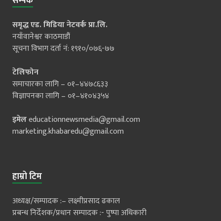
सम्पर्क
समृद्ध एड. मिडिया नेटवर्क प्रा.लि.
नयाँवानेश्वर काठमाडौं
सूचना विभाग दर्ता नं: १९१०/०७६-७७
टेलिफोन
समाचारका लागि – ०१–४४७८६३३
विज्ञापनका लागि – ०१–४१०४३५४
इमेल
educationnewsmedia@gmail.com
marketing.khabaredu@gmail.com
हाम्रो टिम
अध्यक्ष/सम्पादक :– लक्ष्मीप्रसाद ढकाल
प्रबन्ध निर्देशक/प्रधान सम्पादक :- पुष्पा अधिकारी