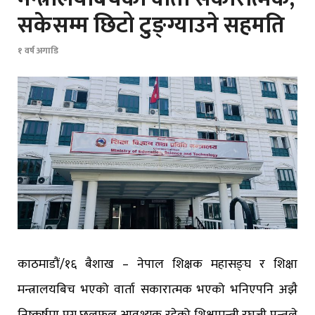
सकेसम्म छिटो टुङ्ग्याउने सहमति
१ वर्ष अगाडि
काठमाडौं/१६ बैशाख – नेपाल शिक्षक महासङ्घ र शिक्षा
मन्त्रालयबिच भएको वार्ता सकारात्मक भएको भनिएपनि अझै
निष्कर्षमा पुग्न छलफल आवश्यक रहेको शिक्षामन्त्री रघुजी पन्तले