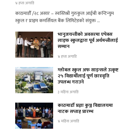
४ हप्ता अगाडि
काठमाडौँ /२८ असार – स्वस्तिश्री गुरुकुल आईबी कन्टिन्युम
स्कुल र प्राइम कमर्सियल बैंक लिमिटेडको संयुक्त …
भानुजयन्तीको अवसरमा एपेक्स
लाइफ स्कुलद्वारा पूर्व अर्थमन्त्रीलाई
सम्मान
४ हप्ता अगाडि
ग्लोबल स्कुल अफ साइन्सले उत्कृष्ट
२५ विद्यार्थीलाई पूर्ण छात्रवृत्ति
उपलब्ध गराउने
३ महिना अगाडि
काठमाडौँ प्रज्ञा कुञ्ज विद्यालयमा
नाटक सप्ताह प्रारम्भ
४ महिना अगाडि