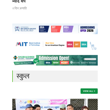
म्याद थप
२ दिन अगाडि
स्कुल
VIEW ALL