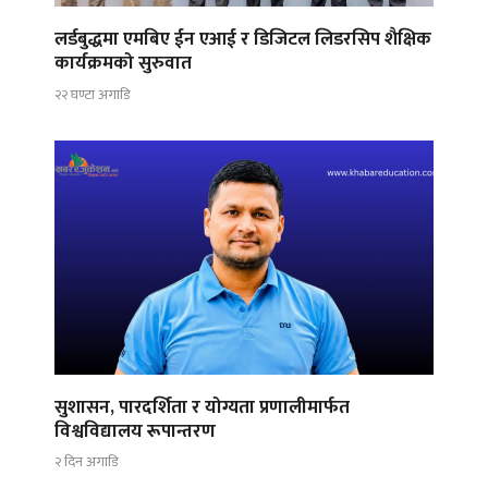
लर्डबुद्धमा एमबिए ईन एआई र डिजिटल लिडरसिप शैक्षिक
कार्यक्रमको सुरुवात
२२ घण्टा अगाडि
सुशासन, पारदर्शिता र योग्यता प्रणालीमार्फत
विश्वविद्यालय रूपान्तरण
२ दिन अगाडि