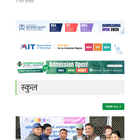
२ दिन अगाडि
स्कुल
VIEW ALL