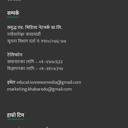
सम्पर्क
समृद्ध एड. मिडिया नेटवर्क प्रा.लि.
नयाँवानेश्वर काठमाडौं
सूचना विभाग दर्ता नं: १९१०/०७६-७७
टेलिफोन
समाचारका लागि – ०१–४४७८६३३
विज्ञापनका लागि – ०१–४१०४३५४
इमेल
educationnewsmedia@gmail.com
marketing.khabaredu@gmail.com
हाम्रो टिम