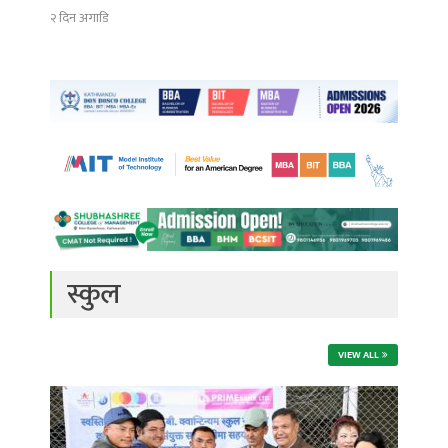
२ दिन अगाडि
स्कुल
VIEW ALL