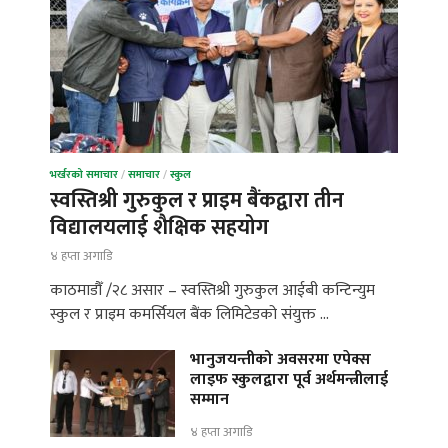
भर्खरको समाचार
/
समाचार
/
स्कुल
स्वस्तिश्री गुरुकुल र प्राइम बैंकद्वारा तीन
विद्यालयलाई शैक्षिक सहयोग
४ हप्ता अगाडि
काठमाडौँ /२८ असार – स्वस्तिश्री गुरुकुल आईबी कन्टिन्युम
स्कुल र प्राइम कमर्सियल बैंक लिमिटेडको संयुक्त …
भानुजयन्तीको अवसरमा एपेक्स
लाइफ स्कुलद्वारा पूर्व अर्थमन्त्रीलाई
सम्मान
४ हप्ता अगाडि