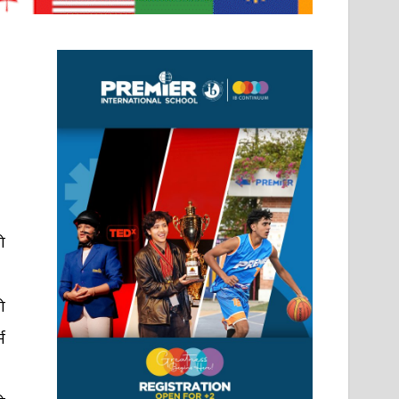
ो
ो
न