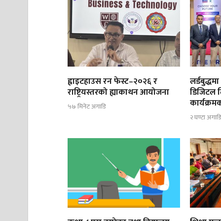
ह्वाइटहाउस रन फेस्ट–२०२६ र
लर्डबुद्ध
राष्ट्रियस्तरको ह्याकाथन आयोजना
डिजिटल ल
कार्यक्रम
५७ मिनेट अगाडि
२ घण्टा अगाड