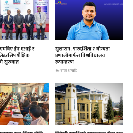
मा एमबिए ईन एआई र
सुशासन, पारदर्शिता र योग्यता
िडरसिप शैक्षिक
प्रणालीमार्फत विश्वविद्यालय
को सुरुवात
रूपान्तरण
ि
१७ घण्टा अगाडि