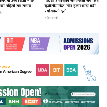
त्रालयमा उच्च शिक्षा नीति
विदेशी उपाधिको समकक्षता सेवा अब
को पहिलो सत्र सम्पन्न
यूजीसीमार्फत, तीन हजारभन्दा बढी
प्रयोगकर्ता दर्ता
डि
२ दिन अगाडि