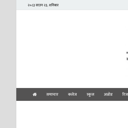
२०८३ साउन २३, शनिबार
समाचार
कलेज
स्कुल
अब्रोड
रिज