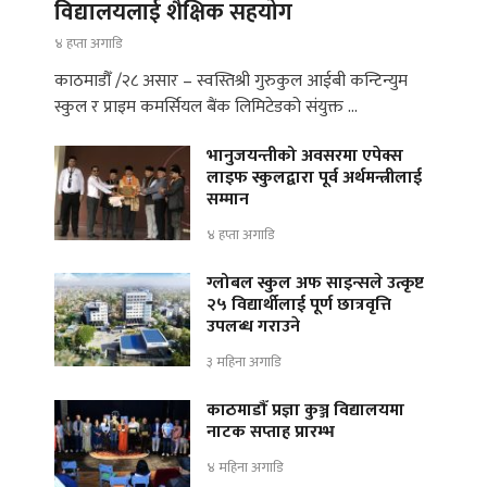
विद्यालयलाई शैक्षिक सहयोग
४ हप्ता अगाडि
काठमाडौँ /२८ असार – स्वस्तिश्री गुरुकुल आईबी कन्टिन्युम
स्कुल र प्राइम कमर्सियल बैंक लिमिटेडको संयुक्त …
भानुजयन्तीको अवसरमा एपेक्स
लाइफ स्कुलद्वारा पूर्व अर्थमन्त्रीलाई
सम्मान
४ हप्ता अगाडि
ग्लोबल स्कुल अफ साइन्सले उत्कृष्ट
२५ विद्यार्थीलाई पूर्ण छात्रवृत्ति
उपलब्ध गराउने
३ महिना अगाडि
काठमाडौँ प्रज्ञा कुञ्ज विद्यालयमा
नाटक सप्ताह प्रारम्भ
४ महिना अगाडि