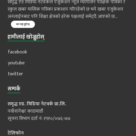
समृद्ध एड मिडिया नेटवर्कले एजुकेशन न्यूज म्यागजिन पाक्षिक पत्रिका र
स्कुल खबर मासिक पत्रिका प्रकाशन गरिरहेको छ भने खबर एजुकेशन
अनलाईनबाट पनि शिक्षा क्षेत्रको हरेक पक्षलाई समेट्दै आएको छ...
थप पढ्नुहोस्
हामीलाई खोज्नुहोस्
facebook
youtube
twitter
सम्पर्क
समृद्ध एड. मिडिया नेटवर्क प्रा.लि.
नयाँवानेश्वर काठमाडौं
सूचना विभाग दर्ता नं: १९१०/०७६-७७
टेलिफोन