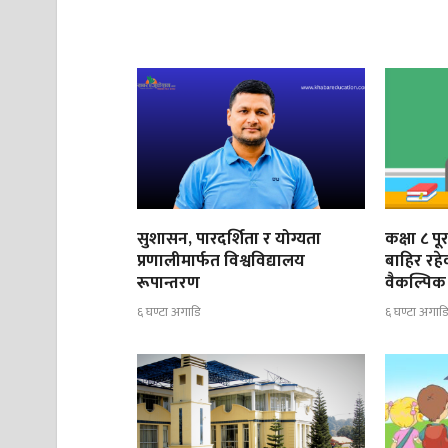
सुशासन, पारदर्शिता र योग्यता
कक्षा ८ प
प्रणालीमार्फत विश्वविद्यालय
बाहिर रह
रूपान्तरण
वैकल्पिक 
६ घण्टा अगाडि
६ घण्टा अगाड