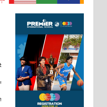
ै
क
ो