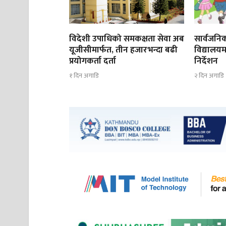
विदेशी उपाधिको समकक्षता सेवा अब
सार्वजनिक
यूजीसीमार्फत, तीन हजारभन्दा बढी
विद्यालयम
प्रयोगकर्ता दर्ता
निर्देशन
१ दिन अगाडि
२ दिन अगाडि