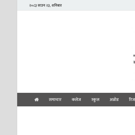
२०८३ साउन २३, शनिबार
समाचार
कलेज
स्कुल
अब्रोड
रिज