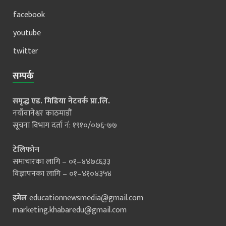
facebook
youtube
twitter
सम्पर्क
समृद्ध एड. मिडिया नेटवर्क प्रा.लि.
नयाँवानेश्वर काठमाडौं
सूचना विभाग दर्ता नं: १९१०/०७६-७७
टेलिफोन
समाचारका लागि – ०१–४४७८६३३
विज्ञापनका लागि – ०१–४१०४३५४
इमेल
educationnewsmedia@gmail.com
marketing.khabaredu@gmail.com