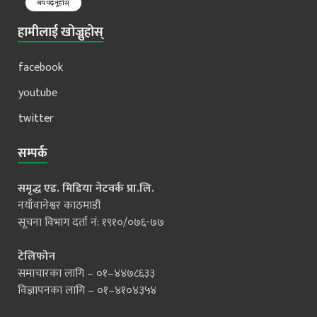
थप पढ्नुहोस्
हामीलाई खोज्नुहोस्
facebook
youtube
twitter
सम्पर्क
समृद्ध एड. मिडिया नेटवर्क प्रा.लि.
नयाँवानेश्वर काठमाडौं
सूचना विभाग दर्ता नं: १९१०/०७६-७७
टेलिफोन
समाचारका लागि – ०१–४४७८६३३
विज्ञापनका लागि – ०१–४१०४३५४