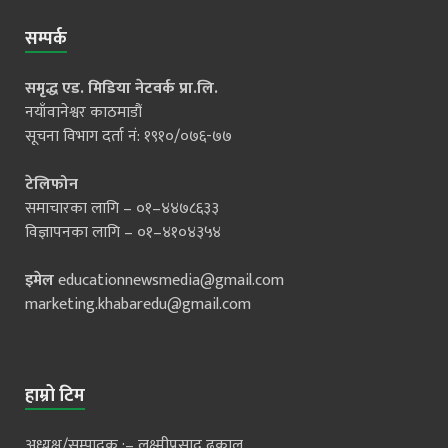
सम्पर्क
समृद्ध एड. मिडिया नेटवर्क प्रा.लि.
नयाँवानेश्वर काठमाडौं
सूचना विभाग दर्ता नं: १९१०/०७६-७७
टेलिफोन
समाचारका लागि – ०१–४४७८६३३
विज्ञापनका लागि – ०१–४१०४३५४
इमेल
educationnewsmedia@gmail.com
marketing.khabaredu@gmail.com
हाम्रो टिम
अध्यक्ष/सम्पादक :– लक्ष्मीप्रसाद ढकाल