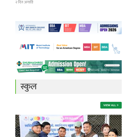
२ दिन अगाडि
स्कुल
VIEW ALL