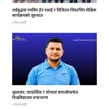
लर्डबुद्धमा एमबिए ईन एआई र डिजिटल लिडरसिप शैक्षिक
कार्यक्रमको सुरुवात
१ दिन अगाडि
सुशासन, पारदर्शिता र योग्यता प्रणालीमार्फत
विश्वविद्यालय रूपान्तरण
२ दिन अगाडि