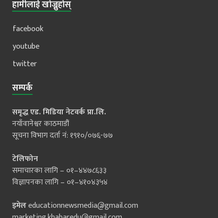
हामीलाई खोज्नुहोस्
facebook
youtube
twitter
सम्पर्क
समृद्ध एड. मिडिया नेटवर्क प्रा.लि.
नयाँवानेश्वर काठमाडौं
सूचना विभाग दर्ता नं: १९१०/०७६-७७
टेलिफोन
समाचारका लागि – ०१–४४७८६३३
विज्ञापनका लागि – ०१–४१०४३५४
इमेल
educationnewsmedia@gmail.com
marketing.khabaredu@gmail.com