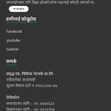
अनलाईनबाट पनि शिक्षा क्षेत्रको हरेक पक्षलाई समेट्दै आएको छ...
थप पढ्नुहोस्
हामीलाई खोज्नुहोस्
facebook
youtube
twitter
सम्पर्क
समृद्ध एड. मिडिया नेटवर्क प्रा.लि.
नयाँवानेश्वर काठमाडौं
सूचना विभाग दर्ता नं: १९१०/०७६-७७
टेलिफोन
समाचारका लागि – ०१–४४७८६३३
विज्ञापनका लागि – ०१–४१०४३५४