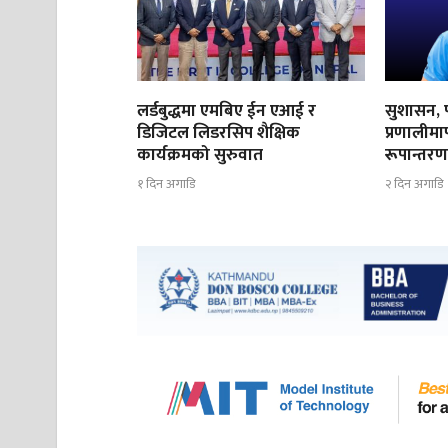
लर्डबुद्धमा एमबिए ईन एआई र
सुशासन, प
डिजिटल लिडरसिप शैक्षिक
प्रणालीमार
कार्यक्रमको सुरुवात
रूपान्तर
१ दिन अगाडि
२ दिन अगाडि