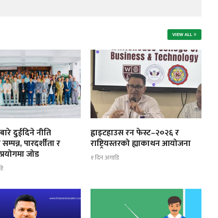
VIEW ALL
ाबारे दुईदिने नीति
ह्वाइटहाउस रन फेस्ट–२०२६ र
सम्पन्न, पारदर्शीता र
राष्ट्रियस्तरको ह्याकाथन आयोजना
 प्रयोगमा जोड
१ दिन अगाडि
डि