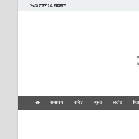
२०८३ साउन २४, आइतवार
समाचार
कलेज
स्कुल
अब्रोड
रिज