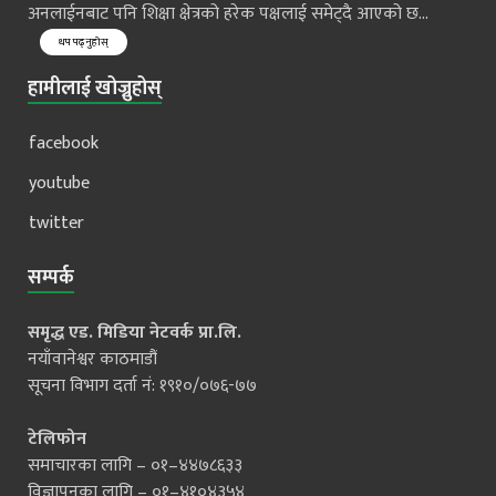
अनलाईनबाट पनि शिक्षा क्षेत्रको हरेक पक्षलाई समेट्दै आएको छ...
थप पढ्नुहोस्
हामीलाई खोज्नुहोस्
facebook
youtube
twitter
सम्पर्क
समृद्ध एड. मिडिया नेटवर्क प्रा.लि.
नयाँवानेश्वर काठमाडौं
सूचना विभाग दर्ता नं: १९१०/०७६-७७
टेलिफोन
समाचारका लागि – ०१–४४७८६३३
विज्ञापनका लागि – ०१–४१०४३५४