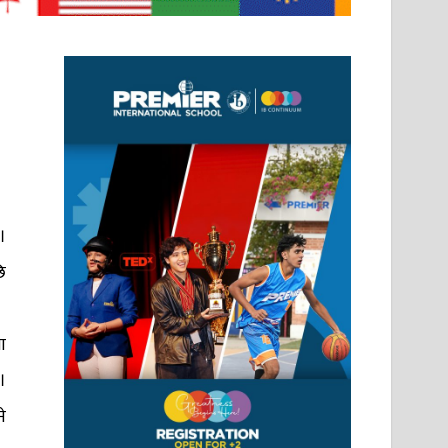
।
ि
ा
।
े