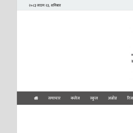
२०८३ साउन २३, शनिबार
समाचार
कलेज
स्कुल
अब्रोड
रिज