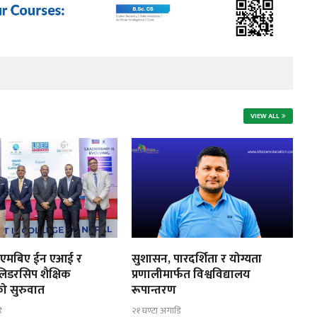
VIEW ALL
मा एमबिए ईन एआई र
सुशासन, पारदर्शिता र योग्यता
िडरसिप शैक्षिक
प्रणालीमार्फत विश्वविद्यालय
को सुरुवात
रूपान्तरण
ि
२१ घण्टा अगाडि