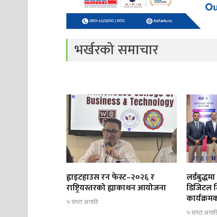
भर्खरको समाचार
ह्वाइटहाउस रन फेस्ट–२०२६ र
लर्डबुद्ध
राष्ट्रियस्तरको ह्याकाथन आयोजना
डिजिटल ल
कार्यक्रम
५ घण्टा अगाडि
५ घण्टा अगाड