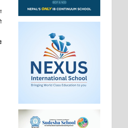
ा
े
ि