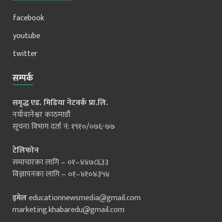
facebook
youtube
twitter
सम्पर्क
समृद्ध एड. मिडिया नेटवर्क प्रा.लि.
नयाँवानेश्वर काठमाडौं
सूचना विभाग दर्ता नं: १९१०/०७६-७७
टेलिफोन
समाचारका लागि – ०१–४४७८६३३
विज्ञापनका लागि – ०१–४१०४३५४
इमेल
educationnewsmedia@gmail.com
marketing.khabaredu@gmail.com