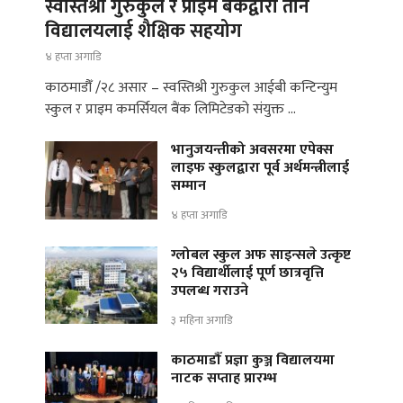
स्वस्तिश्री गुरुकुल र प्राइम बैंकद्वारा तीन
विद्यालयलाई शैक्षिक सहयोग
४ हप्ता अगाडि
काठमाडौँ /२८ असार – स्वस्तिश्री गुरुकुल आईबी कन्टिन्युम
स्कुल र प्राइम कमर्सियल बैंक लिमिटेडको संयुक्त …
भानुजयन्तीको अवसरमा एपेक्स
लाइफ स्कुलद्वारा पूर्व अर्थमन्त्रीलाई
सम्मान
४ हप्ता अगाडि
ग्लोबल स्कुल अफ साइन्सले उत्कृष्ट
२५ विद्यार्थीलाई पूर्ण छात्रवृत्ति
उपलब्ध गराउने
३ महिना अगाडि
काठमाडौँ प्रज्ञा कुञ्ज विद्यालयमा
नाटक सप्ताह प्रारम्भ