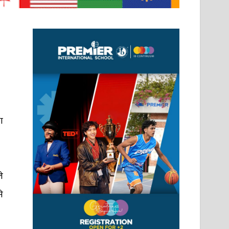
ा
े
े