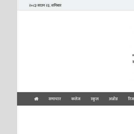
२०८३ साउन २३, शनिबार
समाचार
कलेज
स्कुल
अब्रोड
रिज