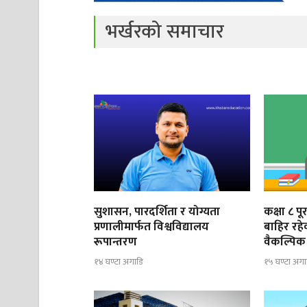
भर्खरको समाचार
सुशासन, पारदर्शिता र योग्यता
कक्षा ८ प
प्रणालीमार्फत विश्वविद्यालय
बाहिर रह
रूपान्तरण
वैकल्पिक 
१४ घण्टा अगाडि
१५ घण्टा अगा