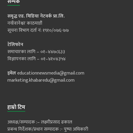
सम्पर्क
समृद्ध एड. मिडिया नेटवर्क प्रा.लि.
नयाँवानेश्वर काठमाडौं
सूचना विभाग दर्ता नं: १९१०/०७६-७७
टेलिफोन
समाचारका लागि – ०१–४४७८६३३
विज्ञापनका लागि – ०१–४१०४३५४
इमेल
educationnewsmedia@gmail.com
marketing.khabaredu@gmail.com
हाम्रो टिम
अध्यक्ष/सम्पादक :– लक्ष्मीप्रसाद ढकाल
प्रबन्ध निर्देशक/प्रधान सम्पादक :- पुष्पा अधिकारी