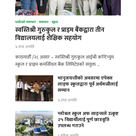
भर्खरको समाचार
/
समाचार
/
स्कुल
स्वस्तिश्री गुरुकुल र प्राइम बैंकद्वारा तीन
विद्यालयलाई शैक्षिक सहयोग
४ हप्ता अगाडि
काठमाडौँ /२८ असार – स्वस्तिश्री गुरुकुल आईबी कन्टिन्युम
स्कुल र प्राइम कमर्सियल बैंक लिमिटेडको संयुक्त …
भानुजयन्तीको अवसरमा एपेक्स
लाइफ स्कुलद्वारा पूर्व अर्थमन्त्रीलाई
सम्मान
४ हप्ता अगाडि
ग्लोबल स्कुल अफ साइन्सले उत्कृष्ट
२५ विद्यार्थीलाई पूर्ण छात्रवृत्ति
उपलब्ध गराउने
३ महिना अगाडि