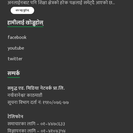
अनलाईनबाट पनि शिक्षा क्षेत्रको हरेक पक्षलाई समेट्दै आएको छ...
थप पढ्नुहोस्
हामीलाई खोज्नुहोस्
facebook
youtube
twitter
सम्पर्क
समृद्ध एड. मिडिया नेटवर्क प्रा.लि.
नयाँवानेश्वर काठमाडौं
सूचना विभाग दर्ता नं: १९१०/०७६-७७
टेलिफोन
समाचारका लागि – ०१–४४७८६३३
विज्ञापनका लागि – ०१–४१०४३५४