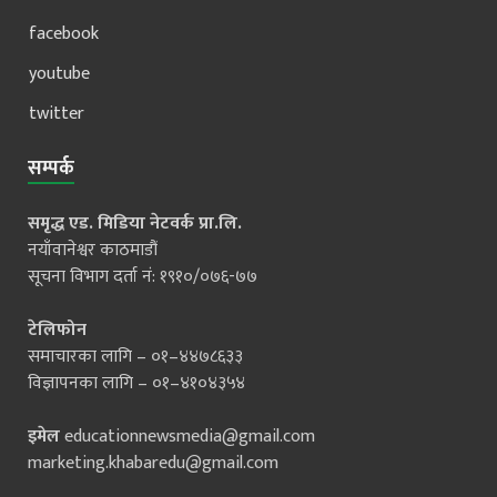
facebook
youtube
twitter
सम्पर्क
समृद्ध एड. मिडिया नेटवर्क प्रा.लि.
नयाँवानेश्वर काठमाडौं
सूचना विभाग दर्ता नं: १९१०/०७६-७७
टेलिफोन
समाचारका लागि – ०१–४४७८६३३
विज्ञापनका लागि – ०१–४१०४३५४
इमेल
educationnewsmedia@gmail.com
marketing.khabaredu@gmail.com