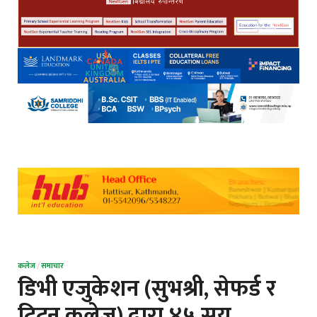
कलेज
/
समाचार
डिभी एजुकेशन (सुभश्री, सेफर्ड र
ट्रिटन कलेज) द्वारा ४५ सय