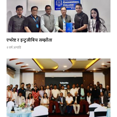
एभरेष्ट र इन्टुजीबिच सम्झौता
१ वर्ष अगाडि