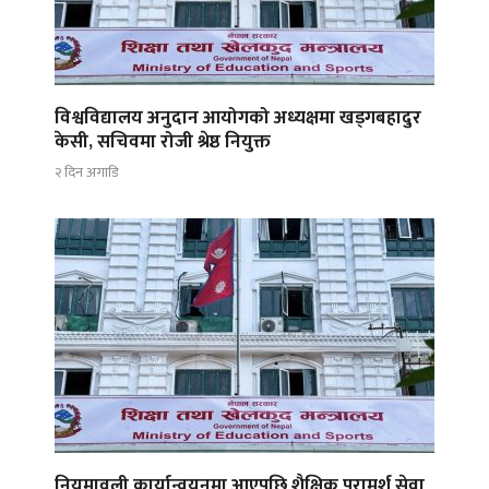
विश्वविद्यालय अनुदान आयोगको अध्यक्षमा खड्गबहादुर
केसी, सचिवमा रोजी श्रेष्ठ नियुक्त
२ दिन अगाडि
नियमावली कार्यान्वयनमा आएपछि शैक्षिक परामर्श सेवा