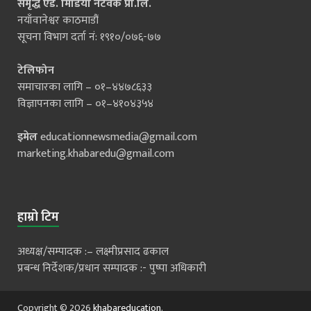
समृद्ध एड. मिडिया नेटवर्क प्रा.लि.
नयाँवानेश्वर काठमाडौं
सूचना विभाग दर्ता नं: १९१०/०७६-७७
टेलिफोन
समाचारका लागि – ०१–४४७८६३३
विज्ञापनका लागि – ०१–४१०४३५४
इमेल
educationnewsmedia@gmail.com
marketing.khabaredu@gmail.com
हाम्रो टिम
अध्यक्ष/सम्पादक :– लक्ष्मीप्रसाद ढकाल
प्रबन्ध निर्देशक/प्रधान सम्पादक :- पुष्पा अधिकारी
Copyright © 2026
khabareducation
.