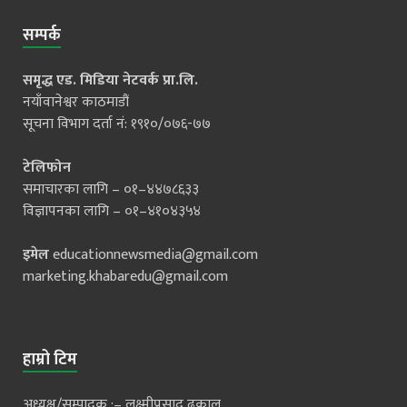
सम्पर्क
समृद्ध एड. मिडिया नेटवर्क प्रा.लि.
नयाँवानेश्वर काठमाडौं
सूचना विभाग दर्ता नं: १९१०/०७६-७७
टेलिफोन
समाचारका लागि – ०१–४४७८६३३
विज्ञापनका लागि – ०१–४१०४३५४
इमेल
educationnewsmedia@gmail.com
marketing.khabaredu@gmail.com
हाम्रो टिम
अध्यक्ष/सम्पादक :– लक्ष्मीप्रसाद ढकाल