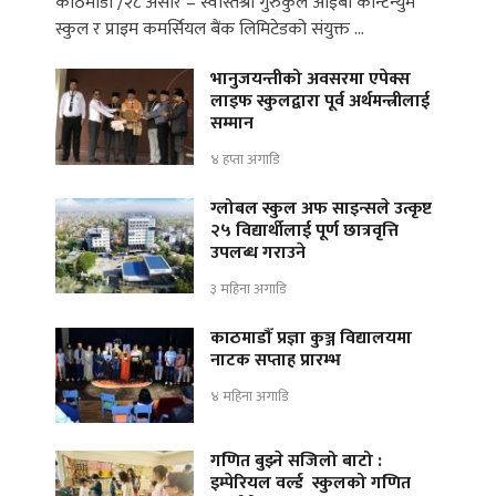
काठमाडौँ /२८ असार – स्वस्तिश्री गुरुकुल आईबी कन्टिन्युम
स्कुल र प्राइम कमर्सियल बैंक लिमिटेडको संयुक्त …
भानुजयन्तीको अवसरमा एपेक्स
लाइफ स्कुलद्वारा पूर्व अर्थमन्त्रीलाई
सम्मान
४ हप्ता अगाडि
ग्लोबल स्कुल अफ साइन्सले उत्कृष्ट
२५ विद्यार्थीलाई पूर्ण छात्रवृत्ति
उपलब्ध गराउने
३ महिना अगाडि
काठमाडौँ प्रज्ञा कुञ्ज विद्यालयमा
नाटक सप्ताह प्रारम्भ
४ महिना अगाडि
गणित बुझ्ने सजिलो बाटो :
इम्पेरियल वर्ल्ड स्कुलको गणित