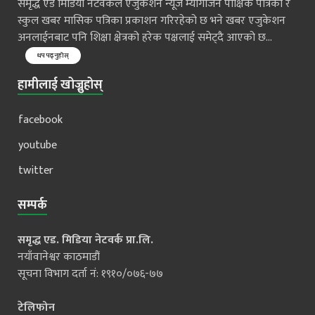
समृद्ध एड मिडिया नेटवर्कले एजुकेशन न्यूज म्यागजिन पाक्षिक पत्रिका र
स्कुल खबर मासिक पत्रिका प्रकाशन गरिरहेको छ भने खबर एजुकेशन
अनलाईनबाट पनि शिक्षा क्षेत्रको हरेक पक्षलाई समेट्दै आएको छ...
थप पढ्नुहोस्
हामीलाई खोज्नुहोस्
facebook
youtube
twitter
सम्पर्क
समृद्ध एड. मिडिया नेटवर्क प्रा.लि.
नयाँवानेश्वर काठमाडौं
सूचना विभाग दर्ता नं: १९१०/०७६-७७
टेलिफोन