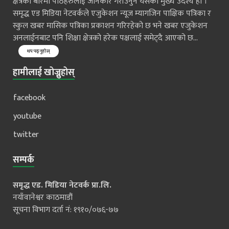
क्षेत्रको बारेमा पाठहरुलाई जानकार गराँउनुनै यसको मुख्य उदेश्य हो ।
समृद्ध एड मिडिया नेटवर्कले एजुकेशन न्यूज म्यागजिन पाक्षिक पत्रिका र
स्कुल खबर मासिक पत्रिका प्रकाशन गरिरहेको छ भने खबर एजुकेशन
अनलाईनबाट पनि शिक्षा क्षेत्रको हरेक पक्षलाई समेट्दै आएको छ...
थप पढ्नुहोस्
हामीलाई खोज्नुहोस्
facebook
youtube
twitter
सम्पर्क
समृद्ध एड. मिडिया नेटवर्क प्रा.लि.
नयाँवानेश्वर काठमाडौं
सूचना विभाग दर्ता नं: १९१०/०७६-७७