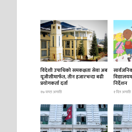
विदेशी उपाधिको समकक्षता सेवा अब
सार्वजनिक
यूजीसीमार्फत, तीन हजारभन्दा बढी
विद्यालयम
प्रयोगकर्ता दर्ता
निर्देशन
१७ घण्टा अगाडि
१ दिन अगाडि