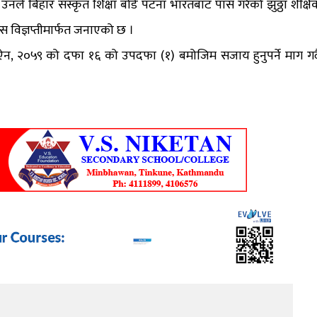
उनले बिहार संस्कृत शिक्षा बोर्ड पटना भारतबाट पास गरेको झुठ्ठा शैक्षि
रेस विज्ञप्तीमार्फत जनाएको छ ।
न, २०५९ को दफा १६ को उपदफा (१) बमोजिम सजाय हुनुपर्ने माग गर्द