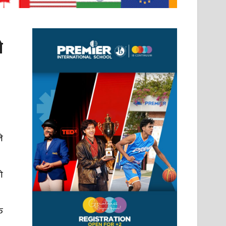
ो
े
ो
ि