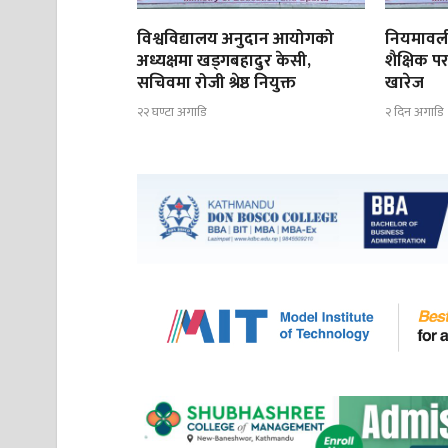
विश्वविद्यालय अनुदान आयोगको
नियमावली
अध्यक्षमा खड्गबहादुर केसी,
शैक्षिक पर
सचिवमा रोजी श्रेष्ठ नियुक्त
खारेज
२२ घण्टा अगाडि
२ दिन अगाडि