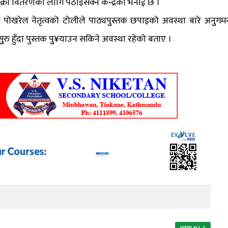
क्री वितरणका लागि पठाइसक्ने केन्द्रको भनाई छ ।
मणि पोखरेल नेतृत्वको टोलीले पाठ्यपुुस्तक छपाइको अवस्था बारे अनुुगम
ुरु हुँदा पुस्तक पुु¥याउन सकिने अवस्था रहेको बताए ।
VIEW ALL