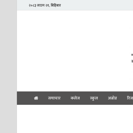
२०८३ साउन २१, बिहिबार
समाचार
कलेज
स्कुल
अब्रोड
रिज