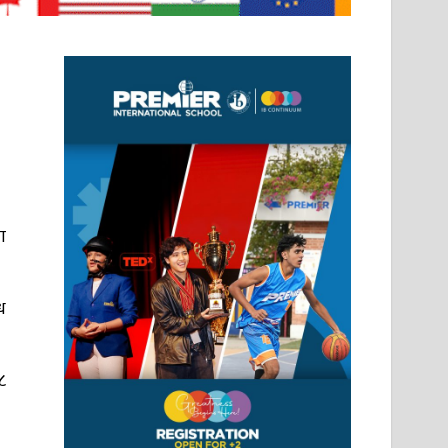
ा
ध
८