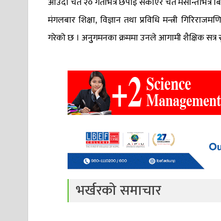
आउँदो चैत २० गतेभित्र छपाइ सकाएर चैत मसान्तभित्र बि
मंगलबार शिक्षा, विज्ञान तथा प्रविधि मन्त्री गिरिराज
गरेको छ । अनुुगमनका क्रममा उनले आगामी शैक्षिक सत्र सु
भर्खरको समाचार