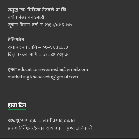
समृद्ध एड. मिडिया नेटवर्क प्रा.लि.
नयाँवानेश्वर काठमाडौं
सूचना विभाग दर्ता नं: १९१०/०७६-७७
टेलिफोन
समाचारका लागि – ०१–४४७८६३३
विज्ञापनका लागि – ०१–४१०४३५४
इमेल
educationnewsmedia@gmail.com
marketing.khabaredu@gmail.com
हाम्रो टिम
अध्यक्ष/सम्पादक :– लक्ष्मीप्रसाद ढकाल
प्रबन्ध निर्देशक/प्रधान सम्पादक :- पुष्पा अधिकारी