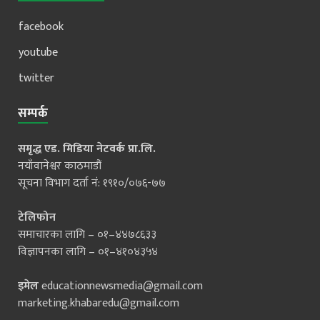
facebook
youtube
twitter
सम्पर्क
समृद्ध एड. मिडिया नेटवर्क प्रा.लि.
नयाँवानेश्वर काठमाडौं
सूचना विभाग दर्ता नं: १९१०/०७६-७७
टेलिफोन
समाचारका लागि – ०१–४४७८६३३
विज्ञापनका लागि – ०१–४१०४३५४
इमेल
educationnewsmedia@gmail.com
marketing.khabaredu@gmail.com