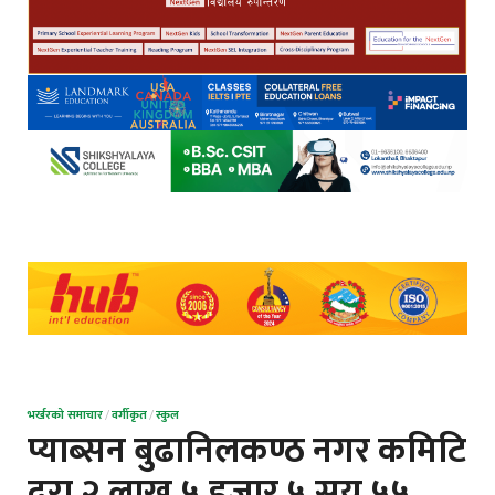
भर्खरको समाचार
/
वर्गीकृत
/
स्कुल
प्याब्सन बुढानिलकण्ठ नगर कमिटि
द्वरा २ लाख ५ हजार ५ सय ५५