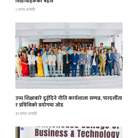
विद्यार्थीहरूको बहस
८ घण्टा अगाडि
उच्च शिक्षाबारे दुईदिने नीति कार्यशाला सम्पन्न, पारदर्शीता
र प्रविधिको प्रयोगमा जोड
१९ घण्टा अगाडि