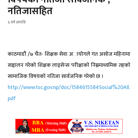
नतिजासहित
६ वर्ष अगाडि
काठमाडौं /७ चैत- शिक्षक सेवा अायाेगले गत असाेज महिनामा
सञ्चालन गरेकाे शिक्षक लाइसेन्स परीक्षाकाे निम्नमाध्यमिक तहकाे
सामाजिक विषयकाे नतिजा सार्वजनिक गरेकाे छ ।
http://www.tsc.gov.np/doc/1584615584Social%20All.
pdf