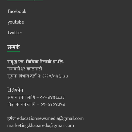
facebook
youtube
twitter
सम्पर्क
समृद्ध एड. मिडिया नेटवर्क प्रा.लि.
नयाँवानेश्वर काठमाडौं
सूचना विभाग दर्ता नं: १९१०/०७६-७७
टेलिफोन
समाचारका लागि – ०१–४४७८६३३
विज्ञापनका लागि – ०१–४१०४३५४
इमेल
educationnewsmedia@gmail.com
marketing.khabaredu@gmail.com